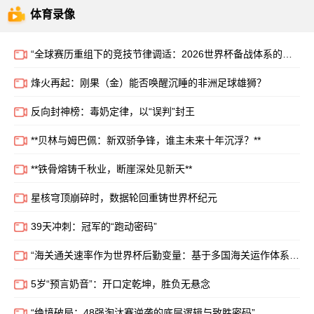
体育录像
“全球赛历重组下的竞技节律调适：2026世界杯备战体系的拓扑升级路径”
烽火再起：刚果（金）能否唤醒沉睡的非洲足球雄狮？
反向封神榜：毒奶定律，以“误判”封王
**贝林与姆巴佩：新双骄争锋，谁主未来十年沉浮？**
**铁骨熔铸千秋业，断崖深处见新天**
星核穹顶崩碎时，数据轮回重铸世界杯纪元
39天冲刺：冠军的“跑动密码”
“海关通关速率作为世界杯后勤变量：基于多国海关运作体系的战术评估框架”
5岁“预言奶音”：开口定乾坤，胜负无悬念
“绝境破局：48强淘汰赛逆袭的底层逻辑与致胜密码”